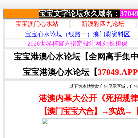
宝宝文字论坛永久域名：
37049
宝宝澳门心水站
新澳彩四九论坛
宝宝心水论坛（线路一）澳门彩资料区
2026世界杯官方指定投注网,站长担保
宝宝港澳心水论坛【全网高手集
宝宝港澳心水论坛【
37049.APP
以下为本站赞助广告显示区域，广告联系Q
港澳内幕大公开《死招规
【澳门宝宝六合】→实战→