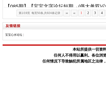
【085期】【宝宝文字论坛短期→(伟大单双)
1
2
3
4
第1/19页 每页50条,共924条记录
宝宝心水论坛
|
本站所提供一切资
任何人不得用以赢利。
各位浏
任何情况下导致触犯所属地区之法律