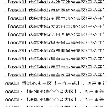
【086期】内部来料(有边无边发表区)已公开
【086期】内部来料(单笔双笔发表区)已公开
【086期】内部来料(五尾中特发表区)已公开
【086期】内部来料(左右肖中特发区)已公开
【086期】内部来料(六肖八码发表区)已公开
【086期】内部来料(男女肖中特发区)已公开
【086期】内部来料(单双两肖发表区)已公开
【086期】内部来料(黑白中特发表区)已公开
【086期】内部来料(家野中特发表区)已公开
【086期】内部来料(吉美凶丑发表区)已公开
086期: 香港心水三区【三肖三码】←※已更新
086期：【超准平特◇◇发表区】←※已更新
086期：【极限平特◇◇发表区】←※已更新