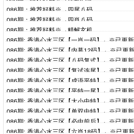
086期：推荐好料※→四尾八码
086期：推荐好料※→四肖八码
086期：推荐好料※→精解玄机
086期: 香港心水三区【一肖一码】←※已更新
086期: 香港心水三区【内幕12码】←※已更
086期: 香港心水三区【八码复式】←※已更新
086期: 香港心水三区【复试连尾】←※已更新
086期: 香港心水三区【成语平特】←※已更新
086期: 香港心水三区【平特一尾】←※已更新
086期: 香港心水三区【大小中特】←※已更新
086期: 香港心水三区【单双中特】←※已更新
086期: 香港心水三区【必中前后】←※已更新
086期: 香港心水三区【六肖18码】←※已更