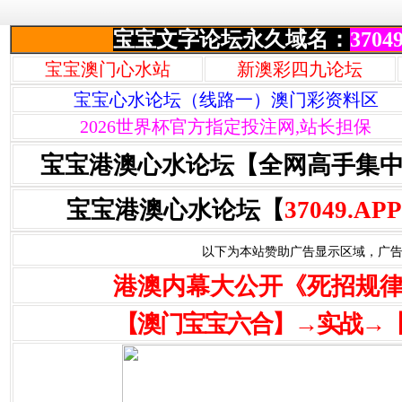
宝宝文字论坛永久域名：
37049
宝宝澳门心水站
新澳彩四九论坛
宝宝心水论坛（线路一）澳门彩资料区
2026世界杯官方指定投注网,站长担保
宝宝港澳心水论坛【全网高手集
宝宝港澳心水论坛【
37049.APP
以下为本站赞助广告显示区域，广告联系Q
港澳内幕大公开《死招规
【澳门宝宝六合】→实战→