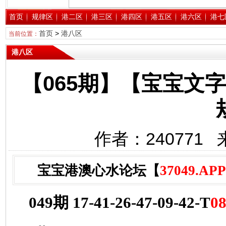
首页
规律区
港二区
港三区
港四区
港五区
港六区
港七
首页
>
港八区
当前位置：
港八区
【065期】【宝宝文
作者：240771 
宝宝港澳心水论坛【
37049.APP
049期 17-41-26-47-09-42-T
0