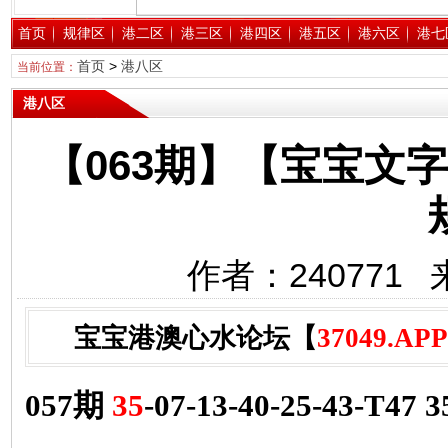
首页
规律区
港二区
港三区
港四区
港五区
港六区
港七
首页
>
港八区
当前位置：
港八区
【063期】【宝宝文
作者：240771 
宝宝港澳心水论坛【
37049.APP
057期
35
-07-13-40-25-43-T47