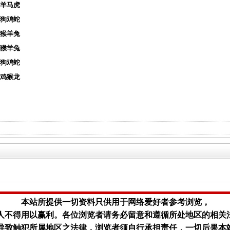
狗鸡羊马虎
牛鼠狗鸡蛇
猪狗猴羊兔
猪狗猴羊兔
牛鼠狗鸡蛇
鼠猪鸡猴龙
本站所提供一切资料只供用于网络爱好者参考浏览
，
人不得用以赢利。
各位浏览者请务必留意和遵循所处地区的相关
导致触犯所属地区之法律，浏览者须自行承担责任，一切后果本