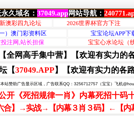
坛永久域名：
37049.app
网站导航：
240771.a
新澳彩四九论坛
2026世界杯官方下注
一）澳门彩资料区
宝宝论坛APP下
定投注网,站长担保
宝宝心水论坛（
【全网高手集中营】【欢迎有实力的
坛【
37049.APP
】【欢迎有实力的各
本站赞助广告显示区域，广告联系QQ：3256712757（宝宝）飞机@houzi
公开《死招规律一肖》内幕死招十码
六合】→实战→【内幕３肖３码】←【内